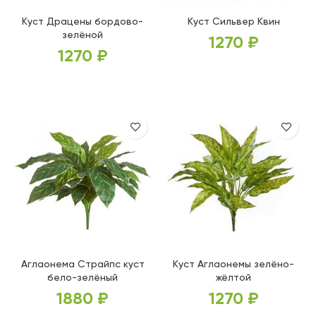
Куст Драцены бордово-
Куст Сильвер Квин
зелёной
1270
₽
1270
₽
В КОРЗИНУ
В КОРЗИНУ
Аглаонема Страйпс куст
Куст Аглаонемы зелёно-
бело-зелёный
жёлтой
1880
₽
1270
₽