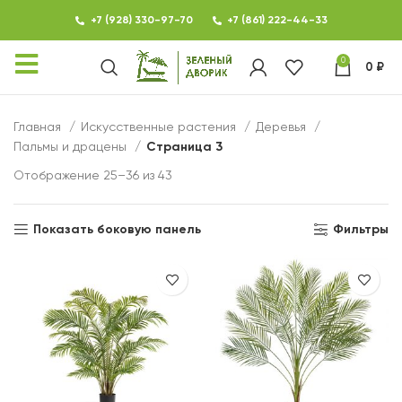
+7 (928) 330-97-70
+7 (861) 222-44-33
0
0
₽
КАТАЛОГ
Главная
Искусственные растения
Деревья
Пальмы и драцены
ФОТОГАЛЕРЕЯ
Страница 3
Отображение 25–36 из 43
НОВОСТИ
КОНТАКТЫ
Показать боковую панель
Фильтры
О МАГАЗИНЕ ЗЕЛЕНЫЙ
ДВОРИК