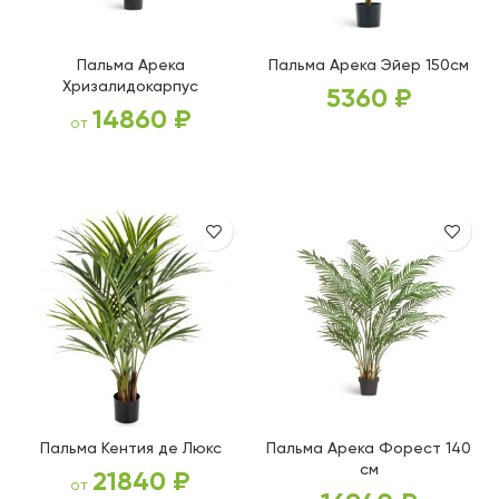
Пальма Арека
Пальма Арека Эйер 150см
Хризалидокарпус
5360
₽
14860
₽
от
В КОРЗИНУ
ВЫБЕРИТЕ ПАРАМЕТРЫ
Пальма Кентия де Люкс
Пальма Арека Форест 140
см
21840
₽
от