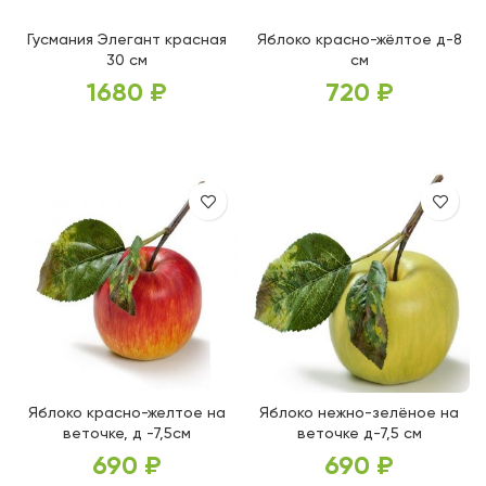
Гусмания Элегант красная
Яблоко красно-жёлтое д-8
30 см
см
1680
₽
720
₽
В КОРЗИНУ
В КОРЗИНУ
Яблоко красно-желтое на
Яблоко нежно-зелёное на
веточке, д -7,5см
веточке д-7,5 см
690
₽
690
₽