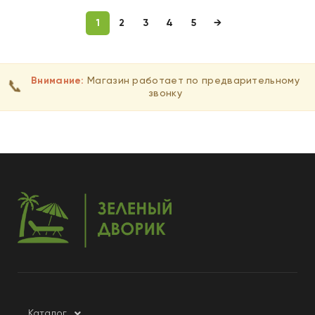
1
2
3
4
5
→
Внимание:
Магазин работает по предварительному
📞
звонку
Каталог