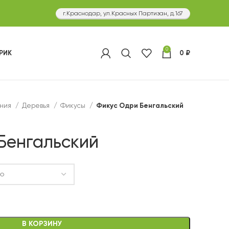
г.Краснодар, ул.Красных Партизан, д.167
0
РИК
0
₽
ения
Деревья
Фикусы
Фикус Одри Бенгальский
Бенгальский
В КОРЗИНУ