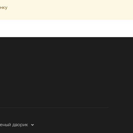
нку
леный дворик