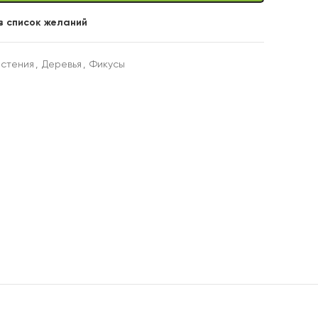
в список желаний
астения
,
Деревья
,
Фикусы