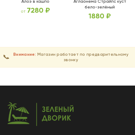
Алоэ в кашпо
Аглаонема Страйпс куст
бело-зелёный
7280
₽
от
1880
₽
ВЫБЕРИТЕ ПАРАМЕТРЫ
В КОРЗИНУ
Внимание:
Магазин работает по предварительному
📞
звонку